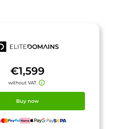
€1,599
info_outline
without VAT.
Buy now