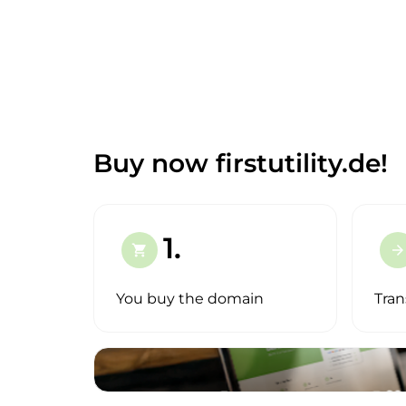
Buy now firstutility.de!
1.
shopping_cart
arrow_forward
You buy the domain
Tran