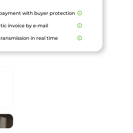
payment with buyer protection
info_outline
ic invoice by e-mail
info_outline
ransmission in real time
info_outline