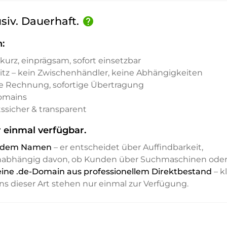
lusiv. Dauerhaft.
help
n:
kurz, einprägsam, sofort einsetzbar
sitz – kein Zwischenhändler, keine Abhängigkeiten
e Rechnung, sofortige Übertragung
Domains
ssicher & transparent
r einmal verfügbar.
it dem Namen
– er entscheidet über Auffindbarkeit,
unabhängig davon, ob Kunden über Suchmaschinen ode
ist eine .de-Domain aus professionellem Direktbestand
– kl
ns dieser Art stehen nur einmal zur Verfügung.