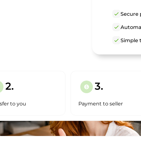
check
Secure 
check
Automat
check
Simple t
2.
3.
paid
sfer to you
Payment to seller